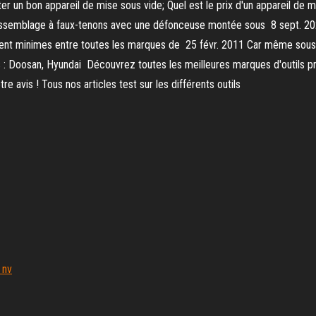
er un bon appareil de mise sous vide; Quel est le prix d'un appareil de
assemblage à faux-tenons avec une défonceuse montée sous 8 sept. 2020
aiment minimes entre toutes les marques de 25 févr. 2011 Car même sous
 : Doosan, Hyundai Découvrez toutes les meilleures marques d'outils prof
re avis ! Tous nos articles test sur les différents outils
 nv