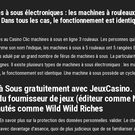
es à sous électroniques : les machines à rouleau
x. Dans tous les cas, le fonctionnement est iden
s au Casino Clic machines à sous en ligne 3 rouleaux. Les personnes qu
mme son nom l'indique, les machines à sous à 5 rouleaux ont 5 rangées El
s adulé par un grand nombre de férus de machines à sous. La particularit
lignes. Il existe plusieurs types de machines à sous électroniques : les 
cas, le fonctionnement est identique. Une machine à sous possède un cyc
à Sous gratuitement avec JeuxCasino. F
du fournisseur de jeux (éditeur comme 
autés comme Wild Wild Riches
En savoir plus sur la protection des données personnelles. valider. Le c
vec davantage d'aisance, quoi de plus judicieux que de se familiariser 