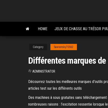
Skip
to
the
content
HOME
JEUX DE CHASSE AU TRÉSOR PIR
Category
Sawransky70562
Différentes marques de
By
ADMINISTRATOR
Découvrez toutes les meilleures marques d'outils profe
articles test sur les différents outils
Des machines à sous gratuites sans téléchargement n
nombreuses raisons : l’excitation ressentie lorsque l