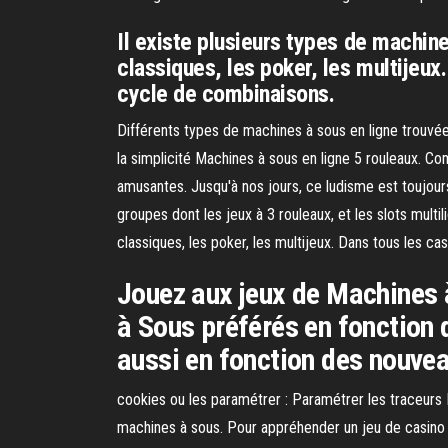
Il existe plusieurs types de machin
classiques, les poker, les multijeu
cycle de combinaisons.
Différents types de machines à sous en ligne trouvée
la simplicité Machines à sous en ligne 5 rouleaux. Co
amusantes. Jusqu'à nos jours, ce ludisme est toujour
groupes dont les jeux à 3 rouleaux, et les slots multi
classiques, les poker, les multijeux. Dans tous les 
Jouez aux jeux de Machines 
à Sous préférés en fonction 
aussi en fonction des nouve
cookies ou les paramétrer : Paramétrer les traceurs 
machines à sous. Pour appréhender un jeu de casino a