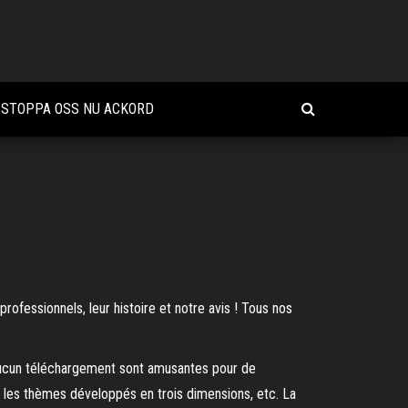
N STOPPA OSS NU ACKORD
rofessionnels, leur histoire et notre avis ! Tous nos
 aucun téléchargement sont amusantes pour de
e, les thèmes développés en trois dimensions, etc. La