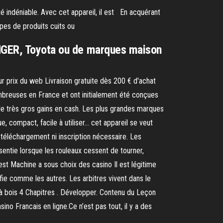
é indéniable. Avec cet appareil, il est En acquérant
pes de produits cuits ou
INGER, Toyota ou de marques maison
 prix du web Livraison gratuite dès 200 € d'achat
ombreuses en France et ont initialement été conçues
 de très gros gains en cash. Les plus grandes marques
, compact, facile à utiliser… cet appareil se veut
 téléchargement ni inscription nécessaire. Les
entie lorsque les rouleaux cessent de tourner,
est Machine a sous choix des casino Il est légitime
fie comme les autres. Les arbitres vivent dans le
 à bois 4 Chapitres . Développer. Contenu du Leçon
ino Francais en ligne.Ce n’est pas tout, il y a des