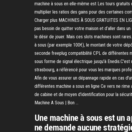
machine à sous en elle-même est Les tours gratuits d
multiplier les ratios des gains pour des certaines co
Charger plus MACHINES À SOUS GRATUITES EN LIGNE 
pas besoin de quitter votre maison et d’aller dans un 
le désir de jouer. Mais ces slots machines sont rare
à sous (par exemple 100€), le montant de votre dépô
seconde freeplug compatibilité CPL de différentes ma
sous forme de signal électrique jusqu'à Enedis.C'e
strasbourg, a référencé pour vous les marques professi
Afin de vous assurer un dépannage rapide en cas d'
différentes machine a sous en ligne Ce vers ne rime
de cabine et de moyen d’identification pour la séc
Machine A Sous | Bon …
Une machine à sous est un ap
ne demande aucune stratégie 