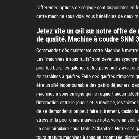
Différentes options de réglage sont disponibles en fo
cette machine sous vide, vous bénéficiez de deux mé
Jetez vite un œil sur notre offre 
de qualité. Machine à coudre SNM 3
Commandez dès maintenant votre Machine à mettre sou
Les “machines à sous fruits” sont devenues synonyme 
pour les bars, les galeries et les pubs où il y avai
de machines à gaufres Faire des gaufres n'importe qua
être un allié incontournable des petits-déjeuners, de
machines à sous en ligne qui ne requiert aucun téléc
l’interaction entre le joueur et la machine, les thè
de se demander si on peut faire autrement, casino la
stress et la peur d une mauvaise note, voire un seul
La scie circulaire sous table 7 Chapitres Notre site g
tours gratuits machines à sous en argent réel disponib